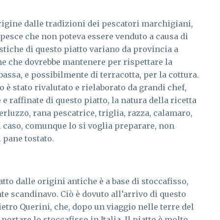
igine dalle tradizioni dei pescatori marchigiani,
 pesce che non poteva essere venduto a causa di
istiche di questo piatto variano da provincia a
che che dovrebbe mantenere per rispettare la
bassa, e possibilmente di terracotta, per la cottura.
 è stato rivalutato e rielaborato da grandi chef,
 raffinate di questo piatto, la natura della ricetta
rluzzo, rana pescatrice, triglia, razza, calamaro,
i caso, comunque lo si voglia preparare, non
 pane tostato.
tto dalle origini antiche è a base di stoccafisso,
e scandinavo. Ciò è dovuto all’arrivo di questo
ietro Querini, che, dopo un viaggio nelle terre del
portare lo stoccafisso in Italia. Il piatto è molto