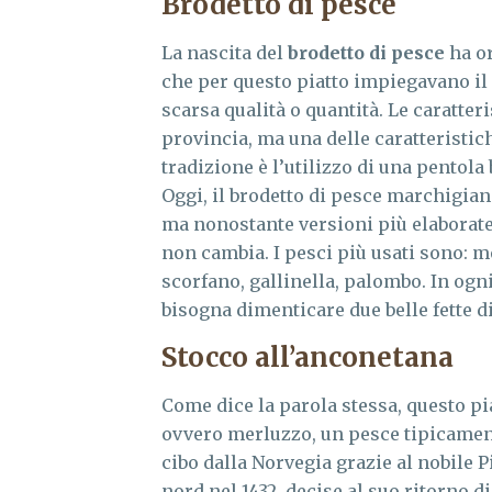
Brodetto di pesce
La nascita del
brodetto di pesce
ha or
che per questo piatto impiegavano il
scarsa qualità o quantità. Le caratter
provincia, ma una delle caratteristi
tradizione è l’utilizzo di una pentola 
Oggi, il brodetto di pesce marchigiano
ma nonostante versioni più elaborate e
non cambia. I pesci più usati sono: me
scorfano, gallinella, palombo. In ogn
bisogna dimenticare due belle fette di
Stocco all’anconetana
Come dice la parola stessa, questo pia
ovvero merluzzo, un pesce tipicament
cibo dalla Norvegia grazie al nobile P
nord nel 1432, decise al suo ritorno di 