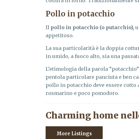
cottura in forno. Tradizionalmente si 
Pollo in potacchio
Il
pollo in potacchio (o putacchio),
u
appetitoso.
La sua particolarità è la doppia cottur
in umido, a fuoco alto, sia una passata
L’etimologia della parola “potacchio
pentola particolare panciuta e ben ca
pollo in potacchio deve essere cotto 
rosmarino e poco pomodoro.
Charming home nell
More Listings