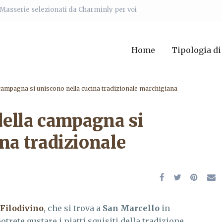
e Masserie selezionati da Charminly per voi
Home
Tipologia di
 campagna si uniscono nella cucina tradizionale marchigiana
 della campagna si
na tradizionale
Filodivino
, che si trova a
San Marcello
in
otrete gustare i piatti squisiti della tradizione