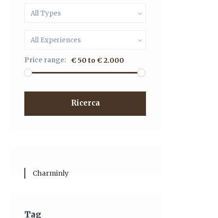
All Types
All Experiences
Price range:
€ 50 to € 2.000
Ricerca
Charminly
Tag