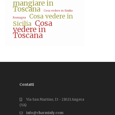
mangiare in
Toscana
Cosa vedere in Emilia
Cosa vedere in
Romagna
Cosa
Sicilia
vedere in
Toscana
Contatti
Via San Martino, 13 - 21021 Angera
(VA)
info@charminly.com