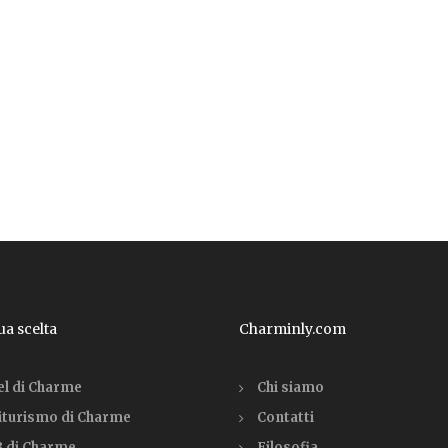
tua scelta
Charminly.com
el di Charme
Chi siamo
iturismo di Charme
Contatti
 di Charme
Filosofia