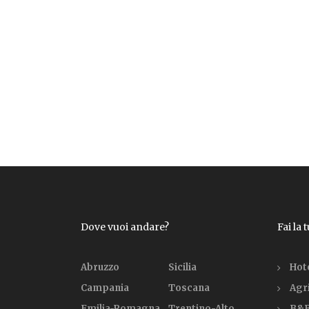
Dove vuoi andare?
Fai la 
Abruzzo
Sicilia
Hot
Campania
Toscana
Agr
Emilia-Romagna
Trentino-Alto
B&B