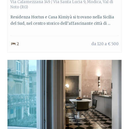
Via Calamezzana 149 / Via Santa Lucia 9,
Modica
,
Val di
Noto
(RG)
Residenza Hortus e Casa Kimiyà si trovano nella Sicilia
del Sud, nel centro storico dell’affascinante città di ...
2
da 120 a € 500