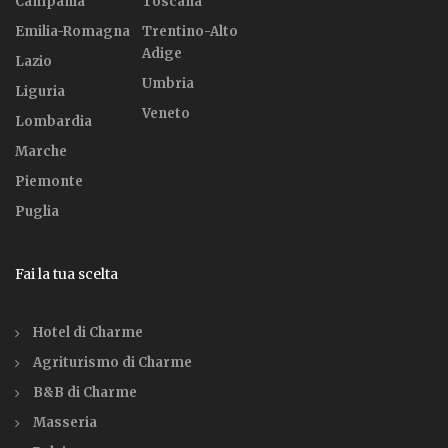
Campania
Toscana
Emilia-Romagna
Trentino-Alto
Adige
Lazio
Umbria
Liguria
Veneto
Lombardia
Marche
Piemonte
Puglia
Fai la tua scelta
Hotel di Charme
Agriturismo di Charme
B&B di Charme
Masseria