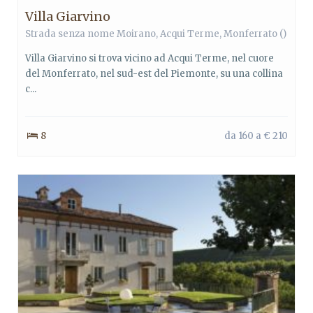
Villa Giarvino
Strada senza nome Moirano,
Acqui Terme
,
Monferrato
()
Villa Giarvino si trova vicino ad Acqui Terme, nel cuore
del Monferrato, nel sud-est del Piemonte, su una collina
c...
8
da 160 a € 210