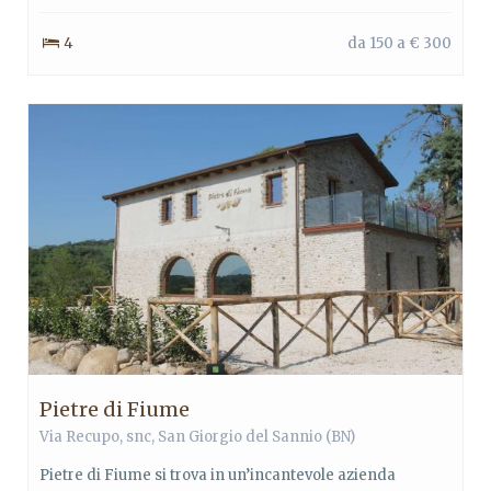
4
da 150 a € 300
Pietre di Fiume
Via Recupo, snc,
San Giorgio del Sannio
(BN)
Pietre di Fiume si trova in un’incantevole azienda