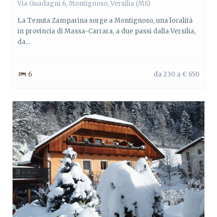
Via Guadagni 6,
Montignoso
,
Versilia
(MS)
La Tenuta Zamparina sorge a Montignoso, una località
in provincia di Massa-Carrara, a due passi dalla Versilia,
da...
6
da 230 a € 650