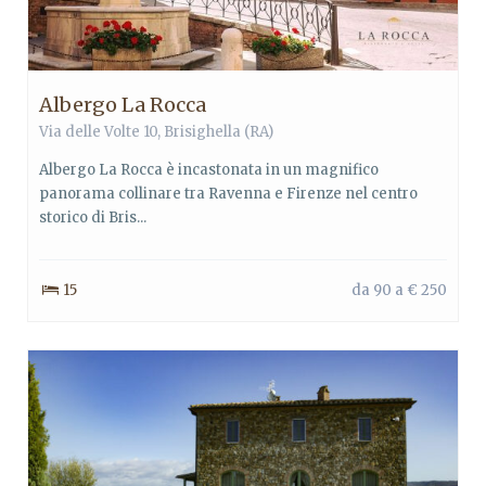
Albergo La Rocca
Via delle Volte 10,
Brisighella
(RA)
Albergo La Rocca è incastonata in un magnifico
panorama collinare tra Ravenna e Firenze nel centro
storico di Bris...
15
da 90 a € 250