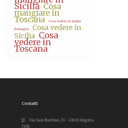
Sicilia
Cosa
mangiare in
Toscana
Cosa vedere in Emilia
Cosa vedere in
Romagna
Cosa
Sicilia
vedere in
Toscana
Contatti
Via San Martino, 13 - 21021 Angera
(VA)