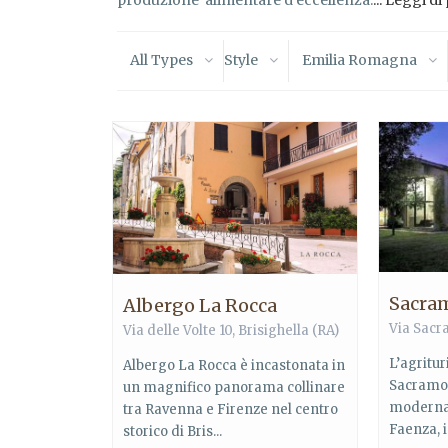
produzione alimentare d’eccellenza.
... Leggi di
All Types
Style
Emilia Romagna
Sacra
Albergo La Rocca
Via Sacr
Via delle Volte 10,
Brisighella
(RA)
L’agritu
Albergo La Rocca è incastonata in
Sacramor
un magnifico panorama collinare
moderna 
tra Ravenna e Firenze nel centro
Faenza, i
storico di Bris...