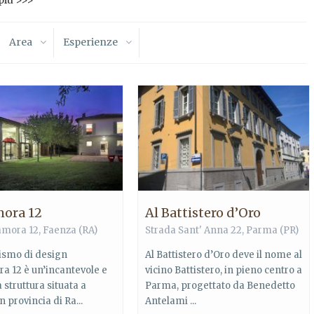
 più >>>
Area
Esperienze
mora 12
Al Battistero d’Oro
amora 12,
Faenza
(RA)
Strada Sant' Anna 22,
Parma
(PR)
rismo di design
Al Battistero d’Oro deve il nome al
a 12 è un’incantevole e
vicino Battistero, in pieno centro a
struttura situata a
Parma, progettato da Benedetto
n provincia di Ra...
Antelami ...