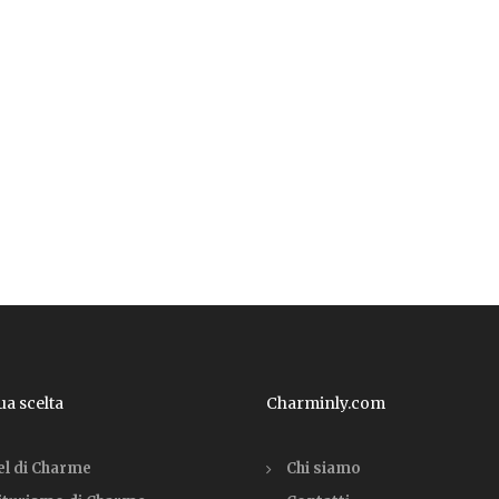
tua scelta
Charminly.com
el di Charme
Chi siamo