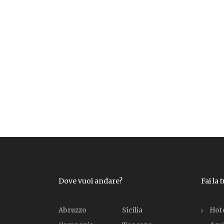
Dove vuoi andare?
Fai la 
Abruzzo
Sicilia
Hot