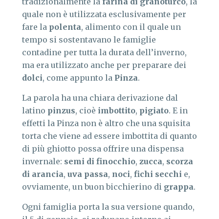
tradizionalmente la
farina di granoturco
, la
quale non è utilizzata esclusivamente per
fare la
polenta
, alimento con il quale un
tempo si sostentavano le famiglie
contadine per tutta la durata dell’inverno,
ma era utilizzato anche per preparare dei
dolci
, come appunto la
Pinza
.
La parola ha una chiara derivazione dal
latino
pinzus
, cioè
imbottito
,
pigiato
. E in
effetti la Pinza non è altro che una squisita
torta che viene ad essere imbottita di quanto
di più ghiotto possa offrire una dispensa
invernale:
semi di finocchio
,
zucca
,
scorza
di arancia
,
uva passa
,
noci
,
fichi secchi
e,
ovviamente, un buon bicchierino di
grappa
.
Ogni famiglia porta la sua versione quando,