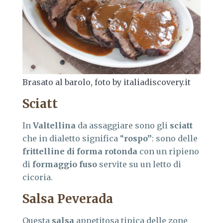
Brasato al barolo, foto by italiadiscovery.it
Sciatt
In
Valtellina
da assaggiare sono gli
sciatt
che in dialetto significa “
rospo”
: sono delle
frittelline di forma rotonda
con un ripieno
di
formaggio fuso
servite su un letto di
cicoria.
Salsa Peverada
Questa
salsa
appetitosa tipica delle zone