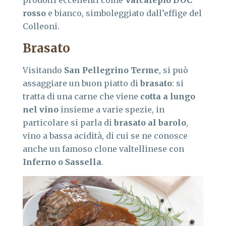
prodotti eccellenti come
Valcalepio DOC
rosso
e bianco, simboleggiato dall’effige del
Colleoni.
Brasato
Visitando
San Pellegrino Terme
, si può
assaggiare un buon piatto di
brasato
: si
tratta di una carne che viene
cotta a lungo
nel vino
insieme a varie spezie, in
particolare si parla di
brasato al barolo
,
vino a bassa acidità, di cui se ne conosce
anche un famoso clone valtellinese con
Inferno o Sassella
.