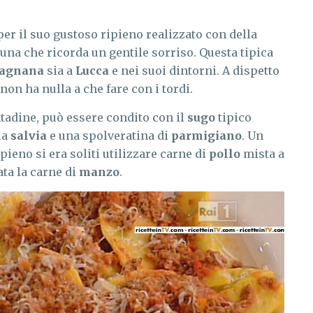
per il suo gustoso ripieno realizzato con della
una che ricorda un gentile sorriso. Questa tipica
fagnana
sia a
Lucca
e nei suoi dintorni. A dispetto
non ha nulla a che fare con i tordi.
tadine, può essere condito con il
sugo
tipico
la
salvia
e una spolveratina di
parmigiano
. Un
ieno si era soliti utilizzare carne di
pollo
mista a
ata la carne di
manzo
.