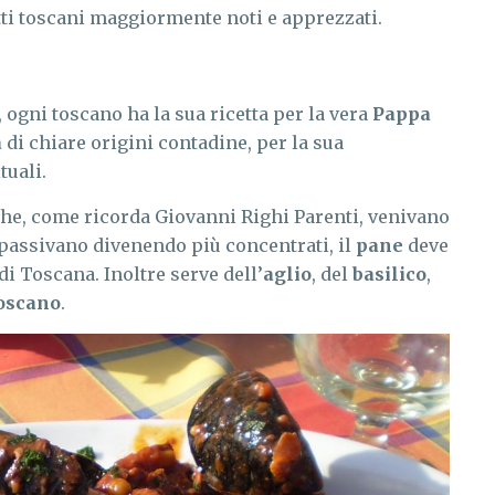
tti toscani maggiormente noti e apprezzati.
ogni toscano ha la sua ricetta per la vera
Pappa
a
di chiare origini contadine, per la sua
tuali.
che, come ricorda Giovanni Righi Parenti, venivano
ppassivano divenendo più concentrati, il
pane
deve
di Toscana. Inoltre serve dell’
aglio
, del
basilico
,
toscano
.