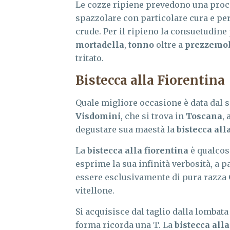
Le cozze ripiene prevedono una proc
spazzolare con particolare cura e per
crude. Per il ripieno la consuetudine 
mortadella
,
tonno
oltre a
prezzemo
tritato.
Bistecca alla Fiorentina
Quale migliore occasione è data dal 
Visdomini
, che si trova in
Toscana
, 
degustare sua maestà la
bistecca all
La
bistecca alla fiorentina
è qualcos
esprime la sua infinità verbosità, a p
essere esclusivamente di pura razza
vitellone.
Si acquisisce dal taglio dalla lombata
forma ricorda una T. La
bistecca alla