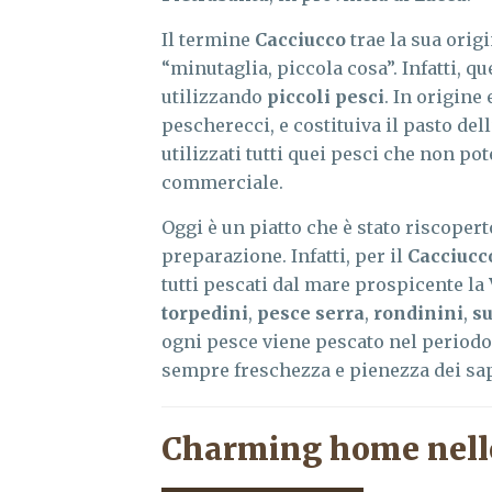
Il termine
Cacciucco
trae la sua orig
“minutaglia, piccola cosa”. Infatti, q
utilizzando
piccoli pesci
. In origine
pescherecci, e costituiva il pasto de
utilizzati tutti quei pesci che non po
commerciale.
Oggi è un piatto che è stato riscoper
preparazione. Infatti, per il
Cacciucc
tutti pescati dal mare prospicente la
torpedini
,
pesce serra
,
rondinini
,
su
ogni pesce viene pescato nel periodo 
sempre freschezza e pienezza dei sap
Charming home nell