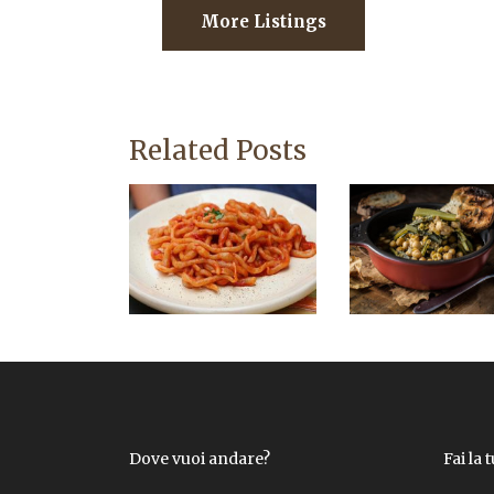
More Listings
Related Posts
Dove vuoi andare?
Fai la 