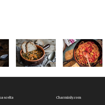
tua scelta
Charminly.com