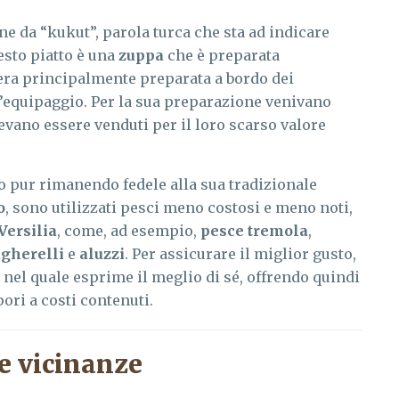
ine da “kukut”, parola turca che sta ad indicare
uesto piatto è una
zuppa
che è preparata
 era principalmente preparata a bordo dei
ll’equipaggio. Per la sua preparazione venivano
tevano essere venduti per il loro scarso valore
to pur rimanendo fedele alla sua tradizionale
o
, sono utilizzati pesci meno costosi e meno noti,
Versilia
, come, ad esempio,
pesce tremola
,
gherelli
e
aluzzi
. Per assicurare il miglior gusto,
nel quale esprime il meglio di sé, offrendo quindi
ori a costi contenuti.
e vicinanze