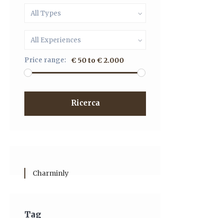
All Types
All Experiences
Price range:
€ 50 to € 2.000
Ricerca
Charminly
Tag