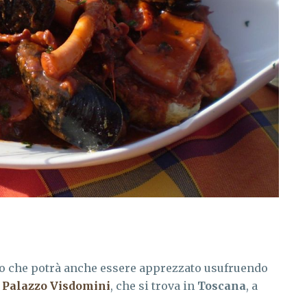
no che potrà anche essere apprezzato usufruendo
a
Palazzo Visdomini
, che si trova in
Toscana
, a