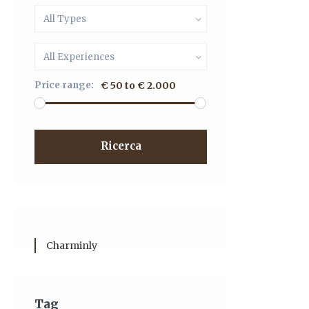
All Types
All Experiences
Price range:
€ 50 to € 2.000
Ricerca
Charminly
Tag