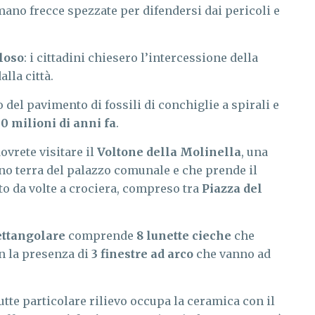
mano frecce spezzate per difendersi dai pericoli e
loso
: i cittadini chiesero l’intercessione della
lla città.
del pavimento di fossili di conchiglie a spirali e
0 milioni di anni fa
.
ovrete visitare il
Voltone della Molinella
, una
iano terra del palazzo comunale e che prende il
 da volte a crociera, compreso tra
Piazza del
ettangolare
comprende
8 lunette cieche
che
on la presenza di
3 finestre ad arco
che vanno ad
 tutte particolare rilievo occupa la ceramica con il