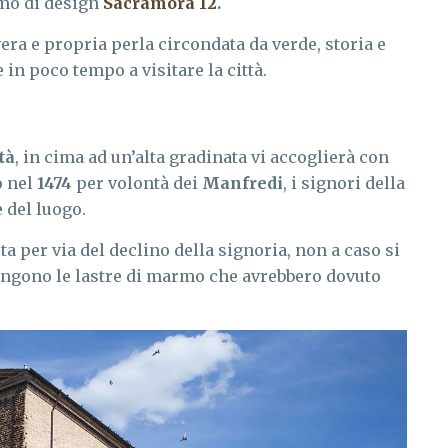
ismo di design
Sacramora 12
.
era e propria perla circondata da verde, storia e
e in poco tempo a visitare la città.
tà
, in cima ad un’alta gradinata vi accoglierà con
o nel
1474
per volontà dei
Manfredi
, i signori della
e del luogo.
a per via del declino della signoria, non a caso si
engono le lastre di marmo che avrebbero dovuto