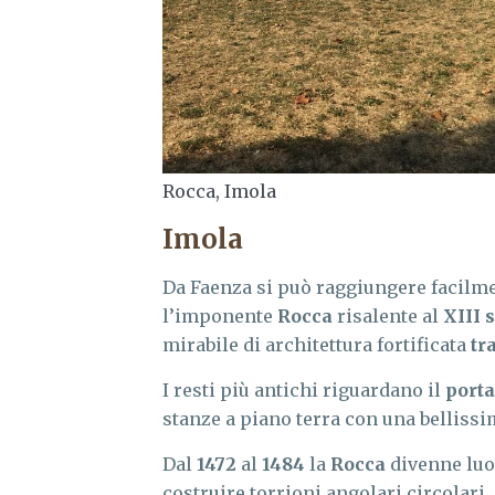
Rocca, Imola
Imola
Da Faenza si può raggiungere facilm
l’imponente
Rocca
risalente al
XIII 
mirabile di architettura fortificata
tr
I resti più antichi riguardano il
porta
stanze a piano terra con una bellissi
Dal
1472
al
1484
la
Rocca
divenne luog
costruire torrioni angolari circolar