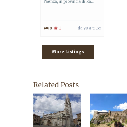
Faenza, in provincia di Ra...
8
1
da 90 a € 175
More Listings
Related Posts