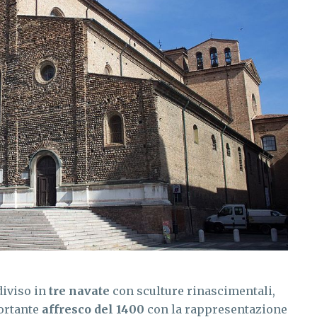
diviso in
tre navate
con sculture rinascimentali,
portante
affresco del 1400
con la rappresentazione