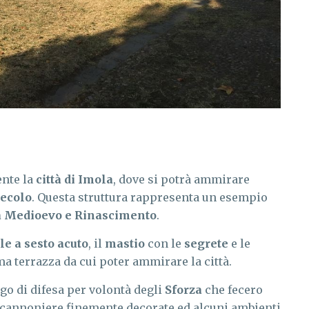
ente la
città di Imola
, dove si potrà ammirare
secolo
. Questa struttura rappresenta un esempio
a Medioevo e Rinascimento
.
le a sesto acuto
, il
mastio
con le
segrete
e le
ma terrazza da cui poter ammirare la città.
o di difesa per volontà degli
Sforza
che fecero
i, cannoniere finemente decorate ed alcuni ambienti