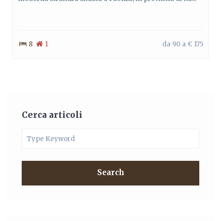
8
1
da 90 a € 175
Cerca articoli
Search