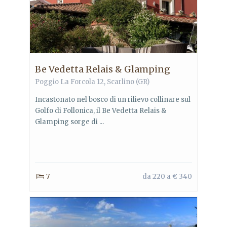
Be Vedetta Relais & Glamping
Poggio La Forcola 12, Scarlino (GR)
Incastonato nel bosco di un rilievo collinare sul
Golfo di Follonica, il Be Vedetta Relais &
Glamping sorge di ...
7
da 220 a € 340