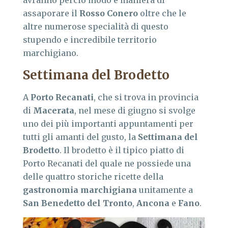
avranno perciò modo e maniera di
assaporare il
Rosso Conero
oltre che le
altre numerose specialità di questo
stupendo e incredibile territorio
marchigiano.
Settimana del Brodetto
A
Porto Recanati
, che si trova in provincia
di
Macerata
, nel mese di giugno si svolge
uno dei più importanti appuntamenti per
tutti gli amanti del gusto, la
Settimana del
Brodetto
. Il brodetto è il tipico piatto di
Porto Recanati del quale ne possiede una
delle quattro storiche ricette della
gastronomia marchigiana
unitamente a
San Benedetto del Tronto
,
Ancona
e
Fano
.