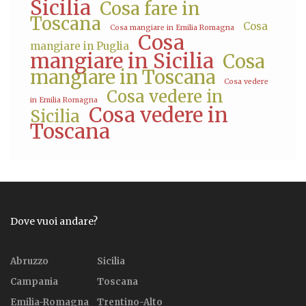
Sicilia
Cosa fare in
Toscana
Cosa
Cosa mangiare in Emilia Romagna
Cosa
mangiare in Puglia
mangiare in Sicilia
Cosa
mangiare in Toscana
Cosa vedere
Cosa vedere in
in Emilia Romagna
Cosa vedere in
Sicilia
Toscana
Dove vuoi andare?
Abruzzo
Sicilia
Campania
Toscana
Emilia-Romagna
Trentino-Alto