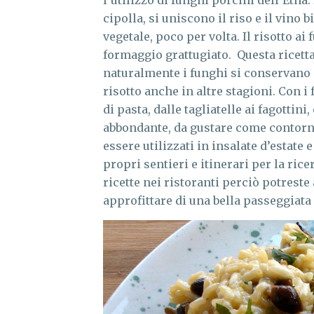
l’utilizzo di funghi porcini dell’Etna.
cipolla, si uniscono il riso e il vino 
vegetale, poco per volta. Il risotto a
formaggio grattugiato. Questa ricetta 
naturalmente i funghi si conservano 
risotto anche in altre stagioni. Con i
di pasta, dalle tagliatelle ai fagotti
abbondante, da gustare come contorno.
essere utilizzati in insalate d’estate 
propri sentieri e itinerari per la rice
ricette nei ristoranti perciò potrest
approfittare di una bella passeggiat