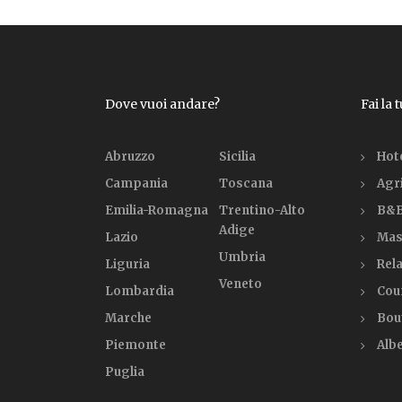
Dove vuoi andare?
Fai la 
Abruzzo
Sicilia
Hot
Campania
Toscana
Agr
Emilia-Romagna
Trentino-Alto
B&B
Adige
Lazio
Mas
Umbria
Liguria
Rela
Veneto
Lombardia
Cou
Marche
Bou
Piemonte
Alb
Puglia