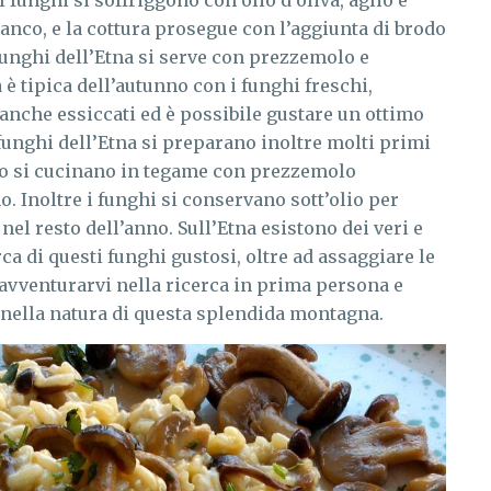
 I funghi si soffriggono con olio d’oliva, aglio e
bianco, e la cottura prosegue con l’aggiunta di brodo
i funghi dell’Etna si serve con prezzemolo e
è tipica dell’autunno con i funghi freschi,
anche essiccati ed è possibile gustare un ottimo
 funghi dell’Etna si preparano inoltre molti primi
ni, o si cucinano in tegame con prezzemolo
 Inoltre i funghi si conservano sott’olio per
e nel resto dell’anno. Sull’Etna esistono dei veri e
rca di questi funghi gustosi, oltre ad assaggiare le
e avventurarvi nella ricerca in prima persona e
a nella natura di questa splendida montagna.