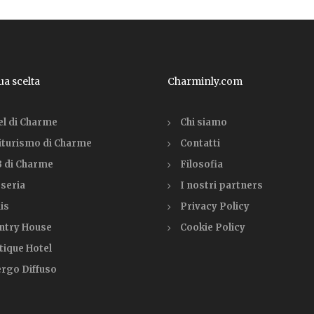
tua scelta
Charminly.com
el di Charme
Chi siamo
iturismo di Charme
Contatti
 di Charme
Filosofia
seria
I nostri partners
is
Privacy Policy
ntry House
Cookie Policy
tique Hotel
ergo Diffuso