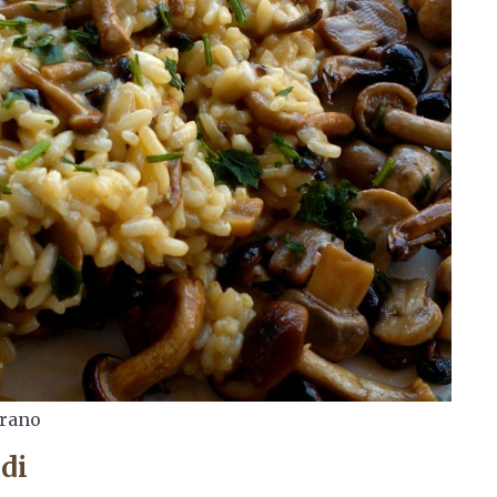
erano
di