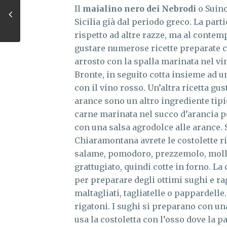
Il
maialino nero dei Nebrodi
o Suino
Sicilia già dal periodo greco. La parti
rispetto ad altre razze, ma al contemp
gustare numerose ricette preparate c
arrosto con la spalla marinata nel vin
Bronte, in seguito cotta insieme ad u
con il vino rosso. Un’altra ricetta gus
arance sono un altro ingrediente tipic
carne marinata nel succo d’arancia p
con una salsa agrodolce alle arance. S
Chiaramontana avrete le costolette ri
salame, pomodoro, prezzemolo, molli
grattugiato, quindi cotte in forno. La
per preparare degli ottimi sughi e ra
maltagliati, tagliatelle o pappardell
rigatoni. I sughi si preparano con una
usa la costoletta con l’osso dove la p