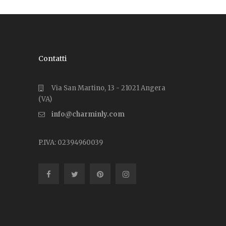
Contatti
Via San Martino, 13 - 21021 Angera
(VA)
info@charminly.com
P.IVA: 02394960039