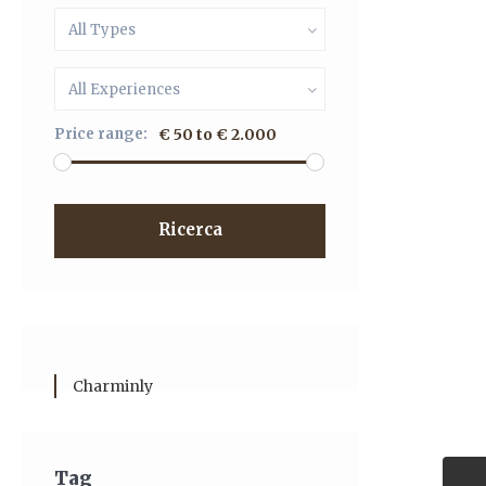
All Types
All Experiences
Price range:
€ 50 to € 2.000
Ricerca
Charminly
Tag