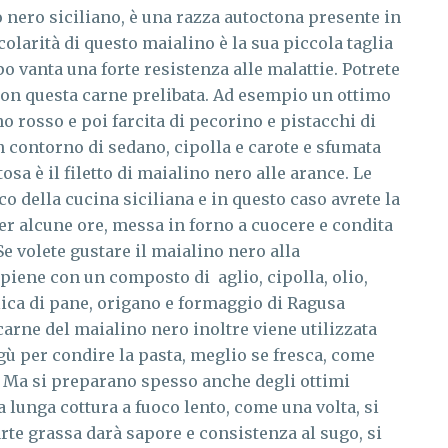
 nero siciliano, è una razza autoctona presente in
colarità di questo maialino è la sua piccola taglia
o vanta una forte resistenza alle malattie. Potrete
on questa carne prelibata. Ad esempio un ottimo
o rosso e poi farcita di pecorino e pistacchi di
n contorno di sedano, cipolla e carote e sfumata
tosa è il filetto di maialino nero alle arance. Le
o della cucina siciliana e in questo caso avrete la
er alcune ore, messa in forno a cuocere e condita
e volete gustare il maialino nero alla
piene con un composto di aglio, cipolla, olio,
ca di pane, origano e formaggio di Ragusa
 carne del maialino nero inoltre viene utilizzata
gù per condire la pasta, meglio se fresca, come
e. Ma si preparano spesso anche degli ottimi
 lunga cottura a fuoco lento, come una volta, si
arte grassa darà sapore e consistenza al sugo, si