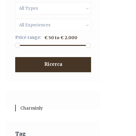
All Types
All Experiences
Price range:
€ 50 to € 2.000
Ricerca
Charminly
Tag