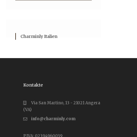
Charminly Italien
Kontakte
Via San Martino, 13 - 21021 Angera
(VA)
info@charminly.com
P.IVA: 02394960039