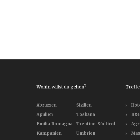
Wohin willst du gehen?
Treffe
Abruzzen
Sizilien
Hot
Apulien
Toskana
B&B
Emilia-Romagna
Trentino-Südtirol
Agr
Kampanien
Umbrien
Mas