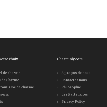
 votre choix
Charminly.com
el de charme
À propos de nous
 de Charme
Contactez nous
itourisme de charme
Philosophie
seria
Les Partenaires
is
Privacy Policy