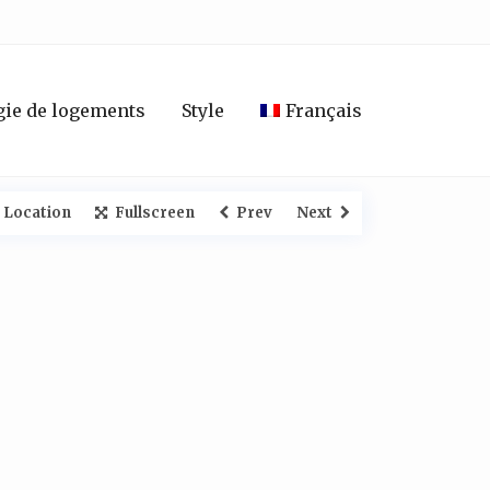
ie de logements
Style
Français
 Location
Fullscreen
Prev
Next