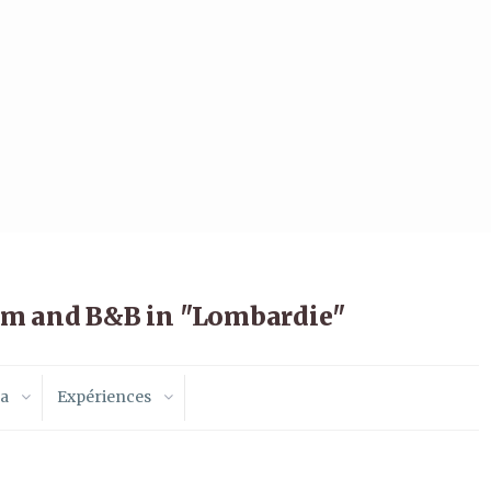
sm and B&B in "Lombardie"
a
Expériences