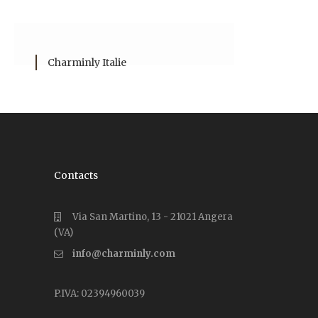
Charminly Italie
Contacts
Via San Martino, 13 - 21021 Angera
(VA)
info@charminly.com
P.IVA: 02394960039