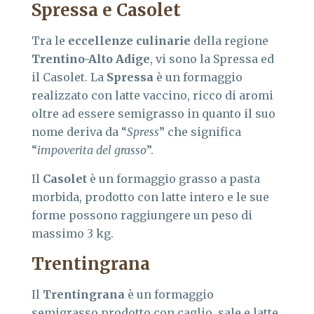
Spressa
e
Casolet
Tra le
eccellenze culinarie
della regione
Trentino-Alto Adige
, vi sono la Spressa ed
il Casolet. La
Spressa
è un formaggio
realizzato con latte vaccino, ricco di aromi
oltre ad essere semigrasso in quanto il suo
nome deriva da “
Spress
” che significa
“
impoverita del grasso
”.
Il
Casolet
è un formaggio grasso a pasta
morbida, prodotto con latte intero e le sue
forme possono raggiungere un peso di
massimo 3 kg.
Trentingrana
Il
Trentingrana
è un formaggio
semigrasso prodotto con caglio, sale e latte.