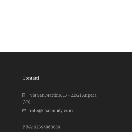
Contatti
Via San Martino, 13 - 21021 Angera
(VA)
info@charminly.com
P.IVA: 02394960039