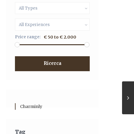
All Types
All Experiences
Price range:
€ 50 to € 2.000
Ricerca
Charminly
Tag