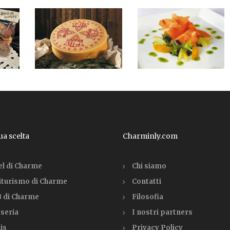
tua scelta
Charminly.com
el di Charme
Chi siamo
iturismo di Charme
Contatti
 di Charme
Filosofia
seria
I nostri partners
is
Privacy Policy