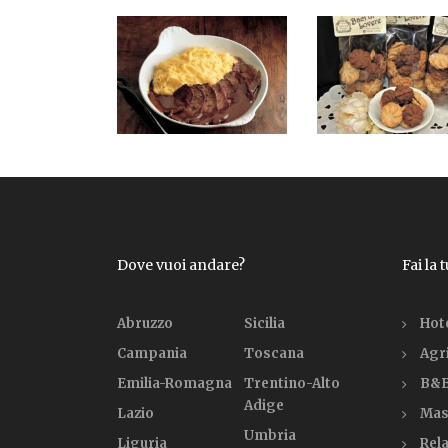
Dove vuoi andare?
Fai la 
Abruzzo
Sicilia
Hot
Campania
Toscana
Agr
Emilia-Romagna
Trentino-Alto
B&B
Adige
Lazio
Mas
Umbria
Liguria
Rela