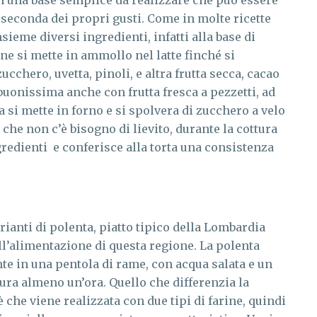
on una base semplice da realizzare che può essere
 seconda dei propri gusti. Come in molte ricette
sieme diversi ingredienti, infatti alla base di
pane si mette in ammollo nel latte finché si
chero, uvetta, pinoli, e altra frutta secca, cacao
 buonissima anche con frutta fresca a pezzetti, ad
 si mette in forno e si spolvera di zucchero a velo
 è che non c’è bisogno di lievito, durante la cottura
ingredienti e conferisce alla torta una consistenza
rianti di polenta, piatto tipico della Lombardia
ell’alimentazione di questa regione. La polenta
nte in una pentola di rame, con acqua salata e un
 dura almeno un’ora. Quello che differenzia la
è che viene realizzata con due tipi di farine, quindi