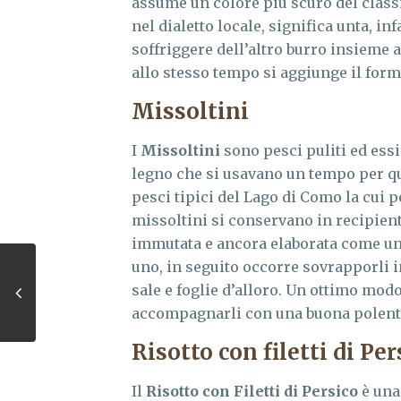
assume un colore più scuro del classi
nel dialetto locale, significa unta, inf
soffriggere dell’altro burro insieme a
allo stesso tempo si aggiunge il for
Missoltini
I
Missoltini
sono pesci puliti ed essic
legno che si usavano un tempo per que
pesci tipici del Lago di Como la cui p
missoltini si conservano in recipient
immutata e ancora elaborata come un 
uno, in seguito occorre sovrapporli in
sale e foglie d’alloro. Un ottimo modo
accompagnarli con una buona polenta f
Risotto con filetti di Per
Il
Risotto con Filetti di Persico
è una 