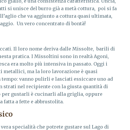
co giallo, e una consistenza caratteristica. Uncia,
atti si unisce del burro già a metà cottura, poi si fa
ll’aglio che va aggiunto a cottura quasi ultimata,
maggio. Un vero concentrato di bontà!
cati. Il loro nome deriva dalle Missolte, barili di
sta pratica. I Missoltini sono in realtà Agoni,
esca era molto più intensiva in passato. Oggi i
i metallici, ma la loro lavorazione è quasi
tempo: vanno pulirli e lasciati essiccare uno ad
 strati nel recipiente con la giusta quantità di
 per gustarli è cucinarli alla griglia, oppure
atta a fette e abbrustolita.
sico
vera specialità che potrete gustare sul Lago di