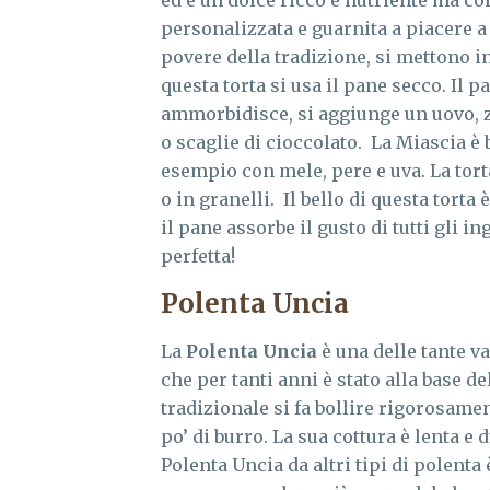
ed è un dolce ricco e nutriente ma c
personalizzata e guarnita a piacere a
povere della tradizione, si mettono in
questa torta si usa il pane secco. Il 
ammorbidisce, si aggiunge un uovo, zuc
o scaglie di cioccolato. La Miascia è
esempio con mele, pere e uva. La torta
o in granelli. Il bello di questa torta
il pane assorbe il gusto di tutti gli 
perfetta!
Polenta Uncia
La
Polenta Uncia
è una delle tante va
che per tanti anni è stato alla base d
tradizionale si fa bollire rigorosame
po’ di burro. La sua cottura è lenta e
Polenta Uncia da altri tipi di polenta 