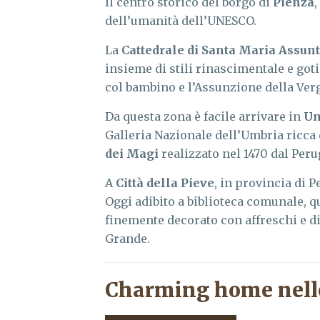
Il centro storico del borgo di
Pienza
,
dell’umanità dell’UNESCO.
La
Cattedrale di Santa Maria Assun
insieme di stili rinascimentale e go
col bambino e l’Assunzione della Ver
Da questa zona è facile arrivare in
Um
Galleria Nazionale dell’Umbria ricca d
dei Magi
realizzato nel 1470 dal Peru
A
Città della Pieve
, in provincia di 
Oggi adibito a biblioteca comunale, 
finemente decorato con affreschi e di
Grande.
Charming home nell