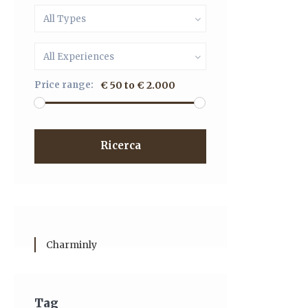
All Types
All Experiences
Price range:
€ 50 to € 2.000
Ricerca
Charminly
Tag