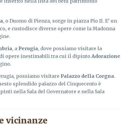
 è inserito nella lista dei beni patrimonio
ta
, o Duomo di Pienza, sorge in piazza Pio II. E’ un
tico, e custodisce diverse opere come la Madonna
gine.
bria
, a
Perugia
, dove possiamo visitare la
i opere inestimabili tra cui il dipinto
Adorazione
gino.
Perugia, possiamo visitare
Palazzo della Corgna
.
questo splendido palazzo del Cinquecento è
pinti nella Sala del Governatore e nella Sala
e vicinanze