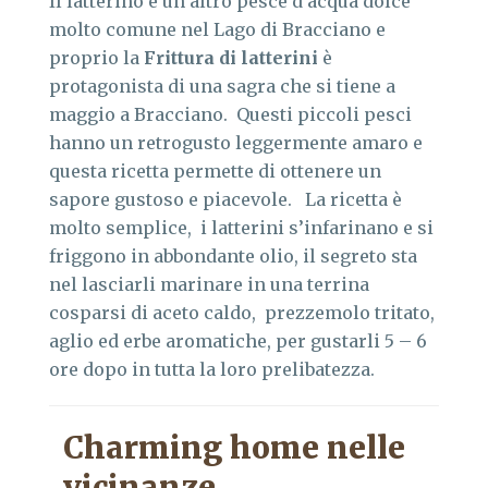
Il latterino è un altro pesce d’acqua dolce
molto comune nel Lago di Bracciano e
proprio la
Frittura di latterini
è
protagonista di una sagra che si tiene a
maggio a Bracciano. Questi piccoli pesci
hanno un retrogusto leggermente amaro e
questa ricetta permette di ottenere un
sapore gustoso e piacevole. La ricetta è
molto semplice, i latterini s’infarinano e si
friggono in abbondante olio, il segreto sta
nel lasciarli marinare in una terrina
cosparsi di aceto caldo, prezzemolo tritato,
aglio ed erbe aromatiche, per gustarli 5 – 6
ore dopo in tutta la loro prelibatezza.
Charming home nelle
vicinanze