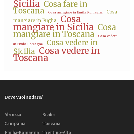
Sicilia
Cosa fare in
Toscana
Cosa
Cosa mangiare in Emilia Romagna
Cosa
mangiare in Puglia
mangiare in Sicilia
Cosa
mangiare in Toscana
Cosa vedere
Cosa vedere in
in Emilia Romagna
Cosa vedere in
Sicilia
Toscana
Dove vuoi andare?
Abruzzo
Sicilia
Campania
Toscana
Emilia-Romagna
Trentino-Alto