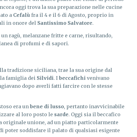
ancora oggi trova la sua preparazione nelle cucine
rato a
Cefalù
fra il 4 e il 6 di Agosto, proprio in
li in onore del
Santissimo Salvatore
.
un ragù, melanzane fritte e carne, risultando,
anea di profumi e di sapori.
la tradizione siciliana, trae la sua origine dal
la famiglia dei
Silvidi
. I
beccafichi
venivano
ngiavano dopo averli fatti farcire con le stesse
stoso era un
bene di lusso
, pertanto inavvicinabile
izzare al loro posto le
sarde
. Oggi sia il beccafico
ta originale unione, ad un piatto particolarmente
di poter soddisfare il palato di qualsiasi esigente