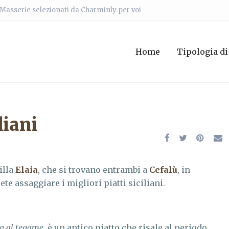
e Masserie selezionati da Charminly per voi
Home
Tipologia di
liani
illa
Elaia
, che si trovano entrambi a
Cefalù
, in
rete assaggiare i migliori piatti siciliani.
a al tegame
, è un antico piatto che risale al periodo