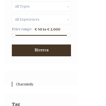
All Types
All Experiences
Price range:
€ 50 to € 2.000
Ricerca
Charminly
Tag