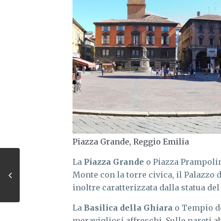
Piazza Grande, Reggio Emilia
La
Piazza Grande
o Piazza Prampolini
Monte con la torre civica, il Palazzo 
inoltre caratterizzata dalla statua d
La
Basilica della Ghiara
o Tempio de
meravigliosi affreschi. Sulle pareti