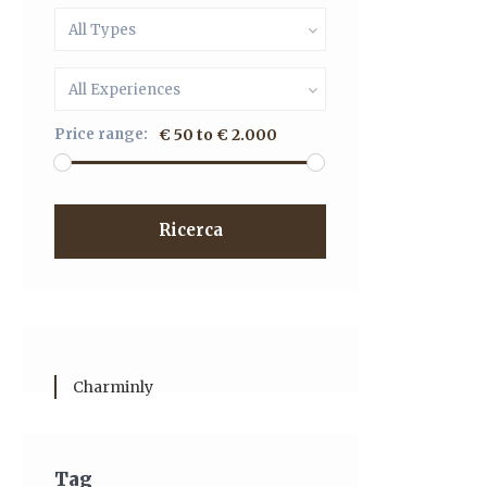
All Types
All Experiences
Price range:
€ 50 to € 2.000
Ricerca
Charminly
Tag