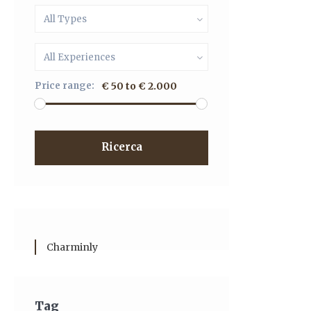
All Types
All Experiences
Price range:
€ 50 to € 2.000
Ricerca
Charminly
Tag