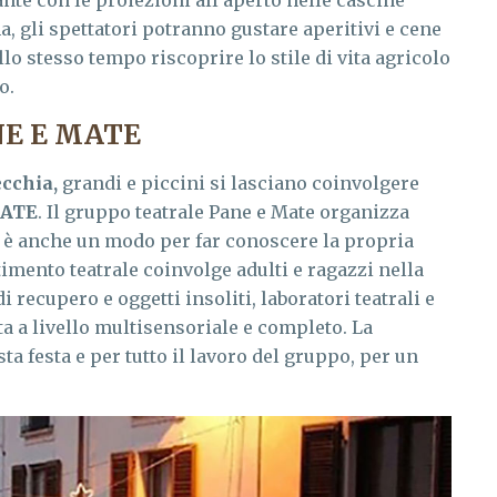
te con le proiezioni all’aperto nelle cascine
a, gli spettatori potranno gustare aperitivi e cene
lo stesso tempo riscoprire lo stile di vita agricolo
o.
NE E MATE
ecchia,
grandi e piccini si lasciano coinvolgere
MATE
. Il gruppo teatrale Pane e Mate organizza
e è anche un modo per far conoscere la propria
estimento teatrale coinvolge adulti e ragazzi nella
di recupero e oggetti insoliti, laboratori teatrali e
ta a livello multisensoriale e completo. La
ta festa e per tutto il lavoro del gruppo, per un