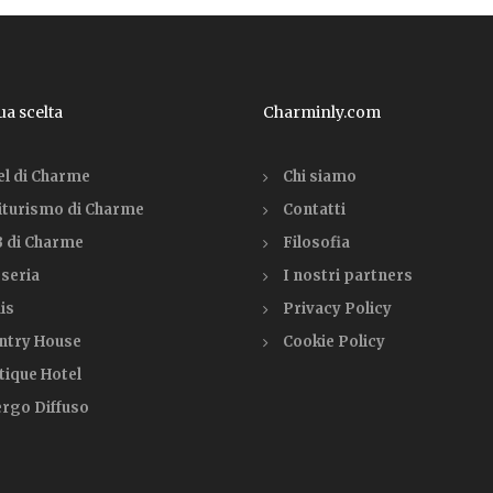
tua scelta
Charminly.com
el di Charme
Chi siamo
iturismo di Charme
Contatti
 di Charme
Filosofia
seria
I nostri partners
is
Privacy Policy
ntry House
Cookie Policy
tique Hotel
ergo Diffuso