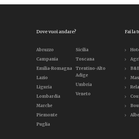
Dove vuoi andare?
Fai la 
Abruzzo
Sicilia
Hot
Campania
Toscana
Agr
Emilia-Romagna
Trentino-Alto
B&B
Adige
Lazio
Mas
Umbria
Liguria
Rela
Veneto
Lombardia
Cou
Marche
Bou
Piemonte
Alb
Puglia