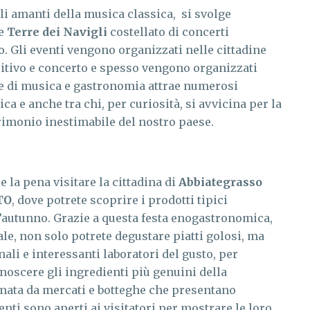
gli amanti della musica classica, si svolge
le
Terre dei Navigli
costellato di concerti
. Gli eventi vengono organizzati nelle cittadine
itivo e concerto e spesso vengono organizzati
ne di musica e gastronomia attrae numerosi
ca e anche tra chi, per curiosità, si avvicina per la
rimonio inestimabile del nostro paese.
la pena visitare la cittadina di
Abbiategrasso
TO
, dove potrete scoprire i prodotti tipici
ll’autunno. Grazie a questa festa enogastronomica,
ale, non solo potrete degustare piatti golosi, ma
ali e interessanti laboratori del gusto, per
onoscere gli ingredienti più genuini della
animata da mercati e botteghe che presentano
nti sono aperti ai visitatori per mostrare le loro