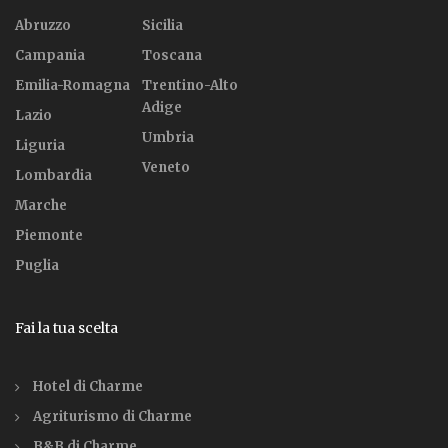
Abruzzo
Sicilia
Campania
Toscana
Emilia-Romagna
Trentino-Alto
Adige
Lazio
Umbria
Liguria
Veneto
Lombardia
Marche
Piemonte
Puglia
Fai la tua scelta
Hotel di Charme
Agriturismo di Charme
B&B di Charme