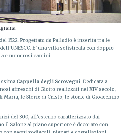
agnana
del 1522. Progettata da Palladio è inserita tra le
dell’UNESCO. E’ una villa sofisticata con doppio
lta e numerosi camini.
lissima
Cappella degli Scrovegni
. Dedicata a
si affreschi di Giotto realizzati nel XIV secolo,
i Maria, le Storie di Cristo, le storie di Gioacchino
inizi del 300, all’esterno caratterizzato dai
no il Salone al piano superiore è decorato con
 con segni zodiacali, pianeti e costellazioni.