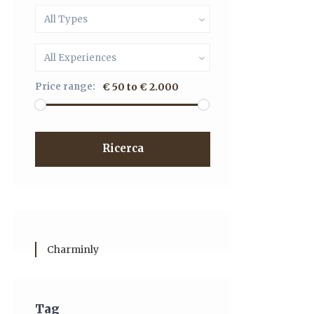
All Types
All Experiences
Price range:
€ 50 to € 2.000
Ricerca
Charminly
Tag