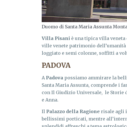
Duomo di Santa Maria Assunta Mont
Villa Pisani
è una tipica villa veneta 
ville venete patrimonio dell’umanità 
loggiato e semi colonne, soffitti a vo
PADOVA
A
Padova
possiamo ammirare la bel
Santa Maria Assunta, comprende i famo
con Il Giudizio Universale, le Storie d
e Anna.
Il
Palazzo della Ragione
risale agli 
bellissimi porticati, mentre all’inter
splendidi affreschi a tema astrologico