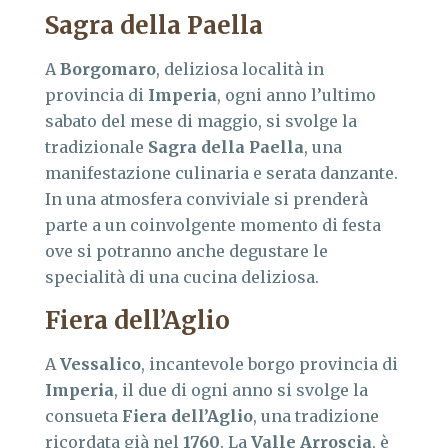
Sagra della Paella
A
Borgomaro
, deliziosa località in
provincia di
Imperia
, ogni anno l’ultimo
sabato del mese di maggio, si svolge la
tradizionale
Sagra della Paella
, una
manifestazione culinaria e serata danzante.
In una atmosfera conviviale si prenderà
parte a un coinvolgente momento di festa
ove si potranno anche degustare le
specialità di una cucina deliziosa.
Fiera dell’Aglio
A
Vessalico
, incantevole borgo provincia di
Imperia
, il due di ogni anno si svolge la
consueta
Fiera dell’Aglio
, una tradizione
ricordata già nel
1760
. La
Valle Arroscia
, è