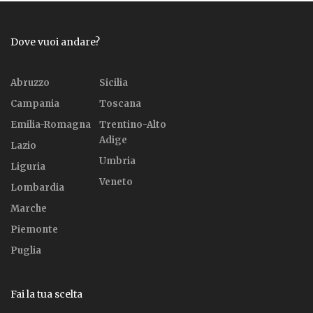
Dove vuoi andare?
Abruzzo
Sicilia
Campania
Toscana
Emilia-Romagna
Trentino-Alto
Adige
Lazio
Umbria
Liguria
Veneto
Lombardia
Marche
Piemonte
Puglia
Fai la tua scelta