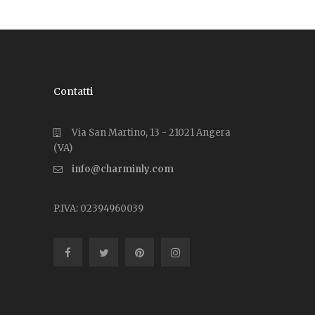
Contatti
Via San Martino, 13 - 21021 Angera
(VA)
info@charminly.com
P.IVA: 02394960039