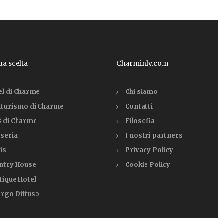
tua scelta
Charminly.com
el di Charme
Chi siamo
iturismo di Charme
Contatti
 di Charme
Filosofia
seria
I nostri partners
is
Privacy Policy
ntry House
Cookie Policy
tique Hotel
ergo Diffuso