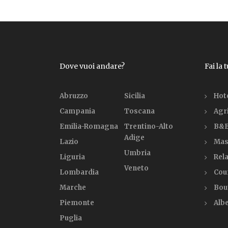
Dove vuoi andare?
Fai la 
Abruzzo
Sicilia
Hot
Campania
Toscana
Agr
Emilia-Romagna
Trentino-Alto
B&B
Adige
Lazio
Mas
Umbria
Liguria
Rela
Veneto
Lombardia
Cou
Marche
Bou
Piemonte
Alb
Puglia