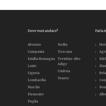
Dove vuoi andare?
Fai la 
Abruzzo
Sicilia
Hot
Campania
Toscana
Agr
Emilia-Romagna
Trentino-Alto
B&B
Adige
Lazio
Mas
Umbria
Liguria
Rela
Veneto
Lombardia
Cou
Marche
Bou
Piemonte
Alb
Puglia