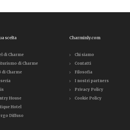
tua scelta
Charminly.com
el di Charme
Chi siamo
iturismo di Charme
Contatti
 di Charme
Filosofia
seria
I nostri partners
is
Privacy Policy
ntry House
Cookie Policy
tique Hotel
ergo Diffuso