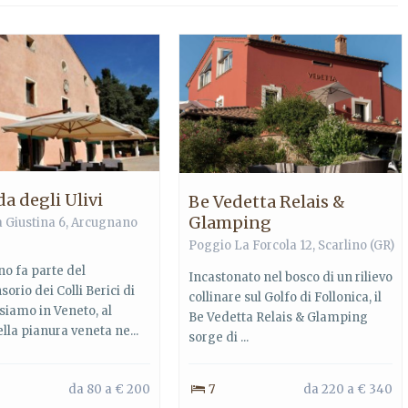
a degli Ulivi
Be Vedetta Relais &
Glamping
a Giustina 6, Arcugnano
Poggio La Forcola 12, Scarlino (GR)
o fa parte del
Incastonato nel bosco di un rilievo
rio dei Colli Berici di
collinare sul Golfo di Follonica, il
siamo in Veneto, al
Be Vedetta Relais & Glamping
lla pianura veneta ne...
sorge di ...
da 80 a € 200
7
da 220 a € 340