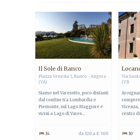
Il Sole di Ranco
Locand
Piazza Venezia 5, Ranco - Angera
Via Sant
(VA)
(VI)
Siamo nel Varesotto, poco distanti
Arcugnan
dal confine tra Lombardia e
comprenso
Piemonte, sul Lago Maggiore e
Vicenza, 
vicini a Lago di Vares...
centro de
14
da 120 a € 300
10