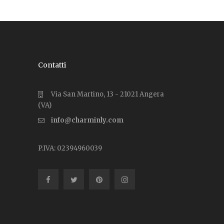
Contatti
Via San Martino, 13 - 21021 Angera
(VA)
info@charminly.com
P.IVA: 02394960039