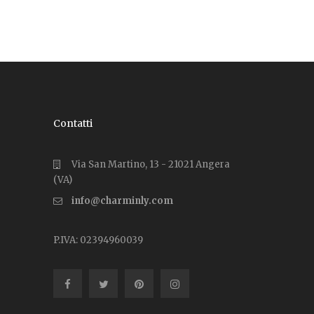
Contatti
Via San Martino, 13 - 21021 Angera
(VA)
info@charminly.com
P.IVA: 02394960039