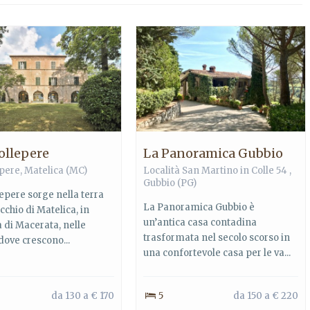
Collepere
La Panoramica Gubbio
epere,
Matelica
(MC)
Località San Martino in Colle 54 ,
Gubbio
(PG)
lepere sorge nella terra
La Panoramica Gubbio è
cchio di Matelica, in
un’antica casa contadina
 di Macerata, nelle
trasformata nel secolo scorso in
dove crescono...
una confortevole casa per le va...
da 130 a € 170
5
da 150 a € 220