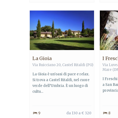
La Gioia
I Fresc
Via Ruicciano 20,
Castel Ritaldi
(PG)
Via Luvea
Mare
(IM
La Gioia è un'oasi di pace e relax.
I Fresch
Si trova a Castel Ritaldi, nel cuore
a San Ba
verde dell’Umbria. È un luogo di
provincia
cultu...
9
da 130 a € 320
8