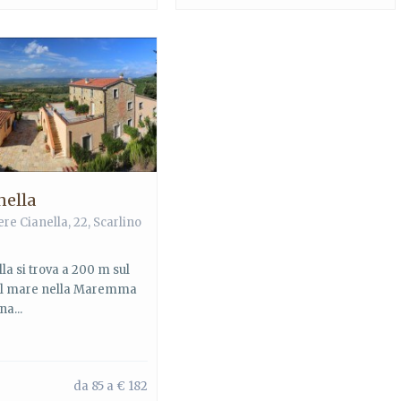
nella
re Cianella, 22, Scarlino
la si trova a 200 m sul
del mare nella Maremma
a...
da 85 a € 182