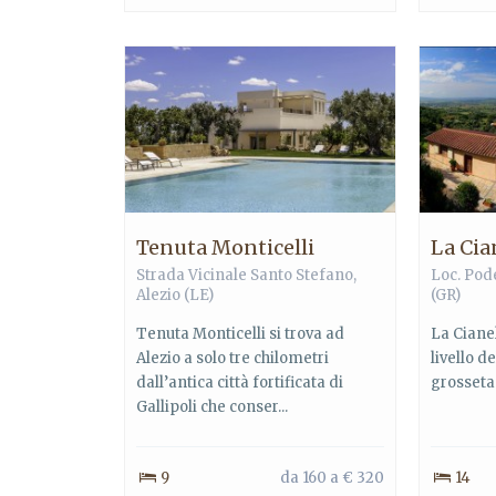
Tenuta Monticelli
La Cia
Strada Vicinale Santo Stefano,
Loc. Pode
Alezio (LE)
(GR)
Tenuta Monticelli si trova ad
La Cianel
Alezio a solo tre chilometri
livello 
dall’antica città fortificata di
grossetan
Gallipoli che conser...
9
da 160 a € 320
14