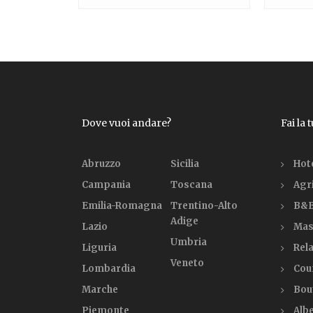
Dove vuoi andare?
Fai la 
Abruzzo
Sicilia
Hot
Campania
Toscana
Agr
Emilia-Romagna
Trentino-Alto
B&B
Adige
Lazio
Mas
Umbria
Liguria
Rela
Veneto
Lombardia
Cou
Marche
Bou
Piemonte
Alb