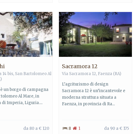
hi
Sacramora 12
 14 bis,
San Bartolomeo Al
Via Sacramora 12,
Faenza
(RA)
)
L’agriturismo di design
i è un borgo di campagna
Sacramora 12 è un’incantevole e
rtolomeo Al Mare, in
moderna struttura situata a
 di Imperia, Liguria....
Faenza, in provincia di Ra...
da 80 a € 120
8
1
da 90 a € 175