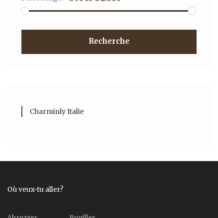
Recherche
Charminly Italie
Où veux-tu aller?
Abruzzes
Pouilles