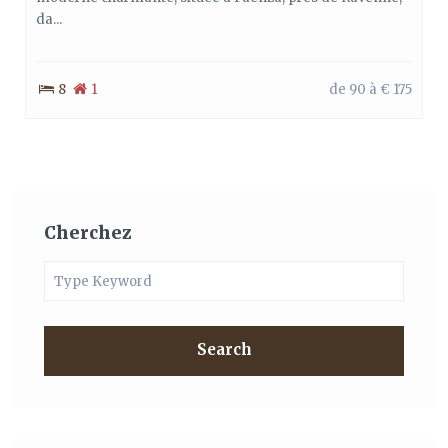
da...
8
1
de 90 à € 175
Cherchez
Search