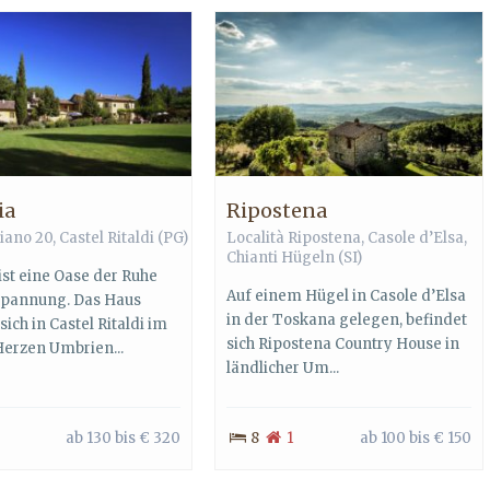
ia
Ripostena
ciano 20,
Castel Ritaldi
(PG)
Località Ripostena,
Casole d’Elsa
,
Chianti Hügeln
(SI)
ist eine Oase der Ruhe
Auf einem Hügel in Casole d’Elsa
spannung. Das Haus
in der Toskana gelegen, befindet
sich in Castel Ritaldi im
sich Ripostena Country House in
erzen Umbrien...
ländlicher Um...
ab 130 bis € 320
8
1
ab 100 bis € 150