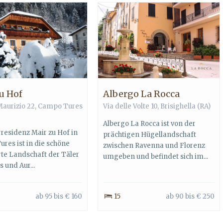
u Hof
Albergo La Rocca
Maurizio 22,
Campo Tures
Via delle Volte 10,
Brisighella
(RA)
Albergo La Rocca ist von der
rresidenz Mair zu Hof in
prächtigen Hügellandschaft
res ist in die schöne
zwischen Ravenna und Florenz
te Landschaft der Täler
umgeben und befindet sich im...
 und Aur...
ab 95 bis € 160
15
ab 90 bis € 250