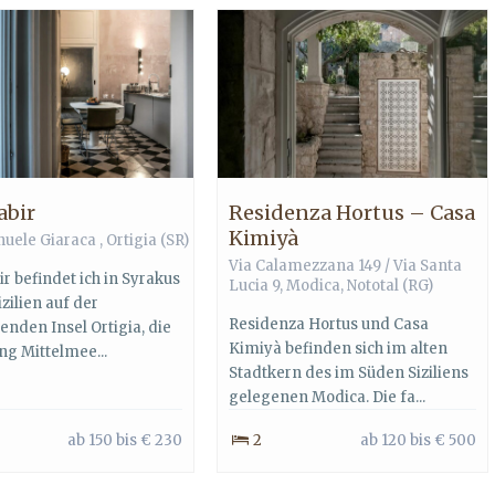
abir
Residenza Hortus – Casa
Kimiyà
uele Giaraca ,
Ortigia
(SR)
Via Calamezzana 149 / Via Santa
r befindet ich in Syrakus
Lucia 9,
Modica
,
Nototal
(RG)
zilien auf der
Residenza Hortus und Casa
enden Insel Ortigia, die
Kimiyà befinden sich im alten
ng Mittelmee...
Stadtkern des im Süden Siziliens
gelegenen Modica. Die fa...
ab 150 bis € 230
2
ab 120 bis € 500