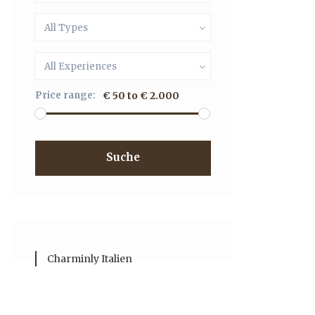
All Types
All Experiences
Price range:
€ 50 to € 2.000
Suche
Charminly Italien