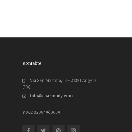
Kontakte
Via San Martino, 13 - 21021 Angera
(VA)
info@charminly.com
P.IVA: 02394960039