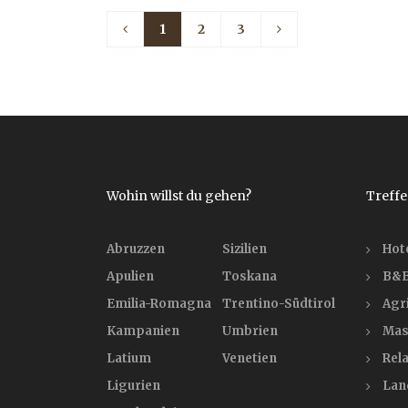
1
2
3
Wohin willst du gehen?
Treffe
Abruzzen
Sizilien
Hot
Apulien
Toskana
B&B
Emilia-Romagna
Trentino-Südtirol
Agr
Kampanien
Umbrien
Mas
Latium
Venetien
Rela
Ligurien
Lan