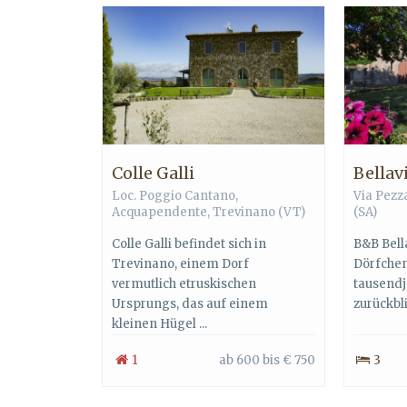
Colle Galli
Bellav
Loc. Poggio Cantano,
Via Pezz
Acquapendente
,
Trevinano
(VT)
(SA)
Colle Galli befindet sich in
B&B Bell
Trevinano, einem Dorf
Dörfchen 
vermutlich etruskischen
tausendj
Ursprungs, das auf einem
zurückbli
kleinen Hügel ...
1
ab 600 bis € 750
3