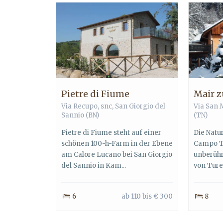
Pietre di Fiume
Mair z
Via Recupo, snc,
San Giorgio del
Via San 
Sannio
(BN)
(TN)
Pietre di Fiume steht auf einer
Die Natu
schönen 100-h-Farm in der Ebene
Campo Tu
am Calore Lucano bei San Giorgio
unberühr
del Sannio in Kam...
von Tures
6
ab 110 bis € 300
8