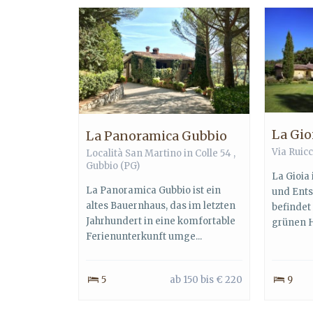
La Gio
La Panoramica Gubbio
Via Ruic
Località San Martino in Colle 54 ,
Gubbio
(PG)
La Gioia 
La Panoramica Gubbio ist ein
und Ent
altes Bauernhaus, das im letzten
befindet 
Jahrhundert in eine komfortable
grünen H
Ferienunterkunft umge...
5
ab 150 bis € 220
9