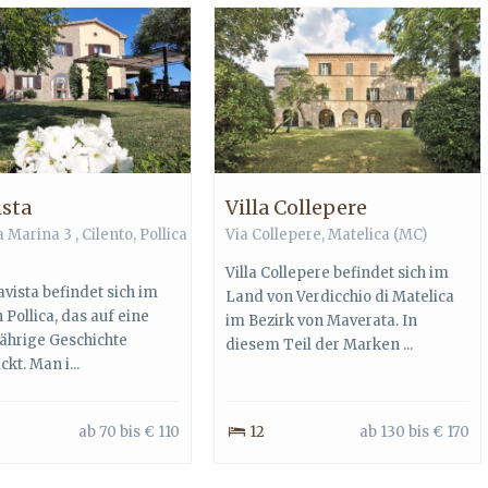
ista
Villa Collepere
a Marina 3 ,
Cilento
,
Pollica
Via Collepere,
Matelica
(MC)
Villa Collepere befindet sich im
avista befindet sich im
Land von Verdicchio di Matelica
Pollica, das auf eine
im Bezirk von Maverata. In
ährige Geschichte
diesem Teil der Marken ...
ckt. Man i...
ab 70 bis € 110
12
ab 130 bis € 170