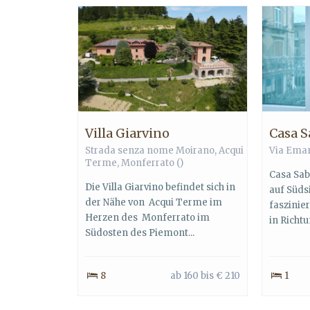
Villa Giarvino
Casa S
Strada senza nome Moirano,
Acqui
Via Eman
Terme
,
Monferrato
()
Casa Sabi
Die Villa Giarvino befindet sich in
auf Südsi
der Nähe von Acqui Terme im
faszinier
Herzen des Monferrato im
in Richtu
Südosten des Piemont...
8
ab 160 bis € 210
1