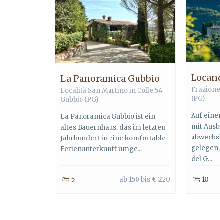
Locand
La Panoramica Gubbio
Frazione
Località San Martino in Colle 54 ,
(PG)
Gubbio
(PG)
Auf ein
La Panoramica Gubbio ist ein
mit Ausb
altes Bauernhaus, das im letzten
abwechs
Jahrhundert in eine komfortable
gelegen,
Ferienunterkunft umge...
del G...
5
ab 150 bis € 220
10