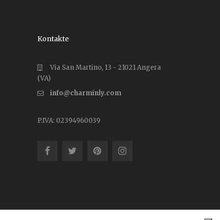
Kontakte
Via San Martino, 13 - 21021 Angera
(VA)
info@charminly.com
P.IVA: 02394960039