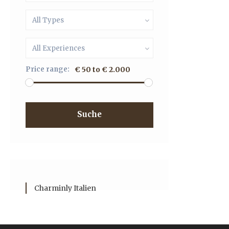
All Types
All Experiences
Price range:
€ 50 to € 2.000
Suche
Charminly Italien