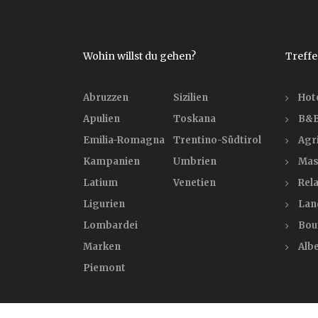
Wohin willst du gehen?
Treffe
Abruzzen
Sizilien
Hot
Apulien
Toskana
B&B
Emilia-Romagna
Trentino-Südtirol
Agr
Kampanien
Umbrien
Mas
Latium
Venetien
Rela
Ligurien
Lan
Lombardei
Bou
Marken
Alb
Piemont