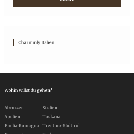
Charminly Italien
Wohin willst du gehen?
Abruzzen
Sizilien
Apulien
Toskana
Emilia-Romagna
Trentino-Südtirol