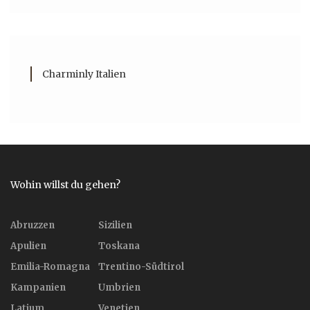
Charminly Italien
Wohin willst du gehen?
Abruzzen
Sizilien
Apulien
Toskana
Emilia-Romagna
Trentino-Südtirol
Kampanien
Umbrien
Latium
Venetien