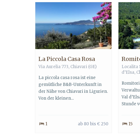
La Piccola Casa Rosa
Romito
Via Aurelia 773,
Chiavari
(GE)
Localita 
d’Elsa
,
C
La piccola casa rosa ist eine
Romitori
gemütliche B&B-Unterkunft in
Verwaltu
der Nähe von Chiavari in Ligurien.
Val d’Els
Von der kleinen...
Stunde vo
1
ab 80 bis € 250
15