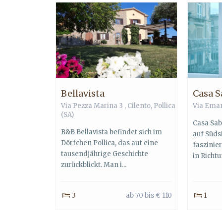
Bellavista
Casa S
Via Pezza Marina 3 ,
Cilento
,
Pollica
Via Eman
(SA)
Casa Sabi
B&B Bellavista befindet sich im
auf Südsi
Dörfchen Pollica, das auf eine
faszinier
tausendjährige Geschichte
in Richtu
zurückblickt. Man i...
3
ab 70 bis € 110
1