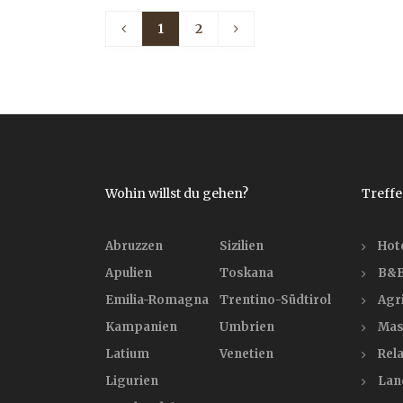
1
2
Wohin willst du gehen?
Treffe
Abruzzen
Sizilien
Hot
Apulien
Toskana
B&B
Emilia-Romagna
Trentino-Südtirol
Agr
Kampanien
Umbrien
Mas
Latium
Venetien
Rela
Ligurien
Lan