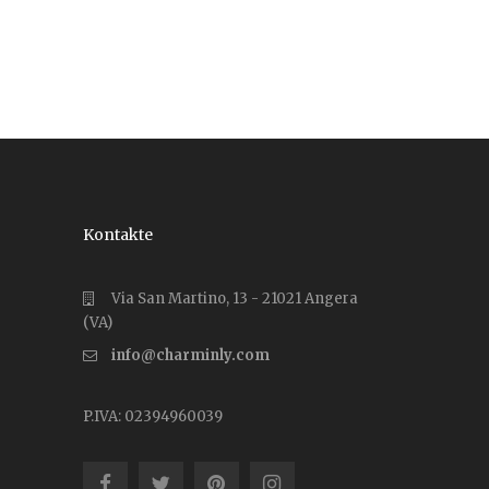
Kontakte
Via San Martino, 13 - 21021 Angera
(VA)
info@charminly.com
P.IVA: 02394960039