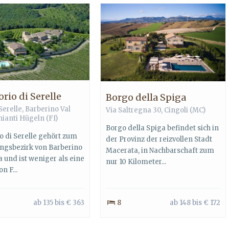
rio di Serelle
Borgo della Spiga
Serelle,
Barberino Val
Via Saltregna 30, Cingoli (MC)
hianti Hügeln
(FI)
Borgo della Spiga befindet sich in
o di Serelle gehört zum
der Provinz der reizvollen Stadt
ngsbezirk von Barberino
Macerata, in Nachbarschaft zum
a und ist weniger als eine
nur 10 Kilometer...
n F...
ab 135 bis € 363
8
ab 148 bis € 172