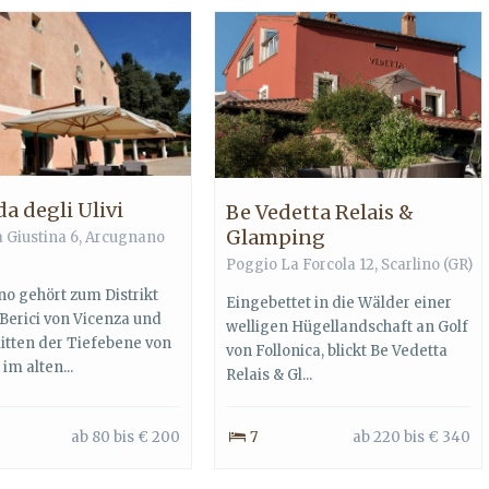
a degli Ulivi
Be Vedetta Relais &
Glamping
a Giustina 6, Arcugnano
Poggio La Forcola 12, Scarlino (GR)
o gehört zum Distrikt
Eingebettet in die Wälder einer
 Berici von Vicenza und
welligen Hügellandschaft an Golf
mitten der Tiefebene von
von Follonica, blickt Be Vedetta
im alten...
Relais & Gl...
ab 80 bis € 200
7
ab 220 bis € 340