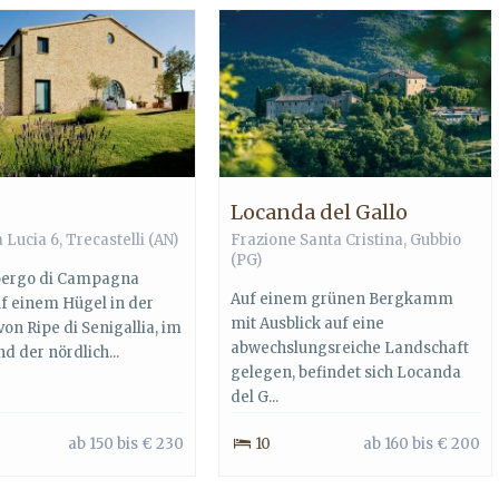
Locanda del Gallo
 Lucia 6, Trecastelli (AN)
Frazione Santa Cristina, Gubbio
(PG)
bergo di Campagna
Auf einem grünen Bergkamm
uf einem Hügel in der
mit Ausblick auf eine
on Ripe di Senigallia, im
abwechslungsreiche Landschaft
d der nördlich...
gelegen, befindet sich Locanda
del G...
ab 150 bis € 230
10
ab 160 bis € 200