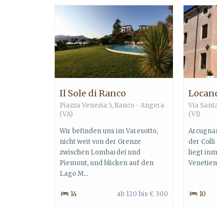
Il Sole di Ranco
Locand
Piazza Venezia 5, Ranco - Angera
Via Sant
(VA)
(VI)
Wir befinden uns im Varesotto,
Arcugnan
nicht weit von der Grenze
der Colli
zwischen Lombardei und
liegt in
Piemont, und blicken auf den
Venetien 
Lago M...
14
ab 120 bis € 300
10