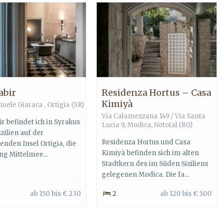
abir
Residenza Hortus – Casa
Kimiyà
uele Giaraca ,
Ortigia
(SR)
Via Calamezzana 149 / Via Santa
r befindet ich in Syrakus
Lucia 9,
Modica
,
Nototal
(RG)
zilien auf der
Residenza Hortus und Casa
enden Insel Ortigia, die
Kimiyà befinden sich im alten
ng Mittelmee...
Stadtkern des im Süden Siziliens
gelegenen Modica. Die fa...
ab 150 bis € 230
2
ab 120 bis € 500