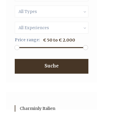
All Types
All Experiences
Price range:
€ 50 to € 2.000
Suche
Charminly Italien