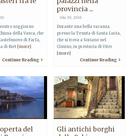
steri tra le
palazzi nella
provincia ...
016
Giu 30, 2016
 vostro soggiorno
Durante una bella vacanza
Chiusa della Vasca, che
presso la Tenuta di Santa Lucia,
 Castelnuovo di Farfa,
che si trova a Soriano nel
ia di Riet
[more]
Cimino, in provincia di Viter
[more]
Continue Reading
Continue Reading
coperta del
Gli antichi borghi