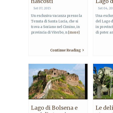
nascosti
Lago d
Set 07, 2015
Set 04, 2
Un esclusiva vacanza presso la
Una esclus
Tenuta di Santa Lucia, che si
del Lago d
trova a Soriano nel Cimino, in
in provinc
provincia di Viterbo, n
[more]
di poter 
Continue Reading
Lago di Bolsena e
Le del