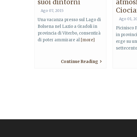
suoi dintorni
atmosf
Ciocia
Ago 07, 2015
Ago 01, 2
Una vacanza presso sul Lago di
Bolsena nel Lazio a Gradoli in
Picinisco P
provincia di Viterbo, consentirà
in provinc
di poter ammirare al
[more]
erge su una
settecento
Continue Reading