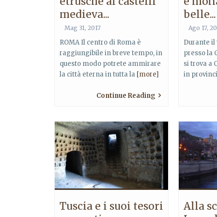
etrusche ai castelli
e mona
medieva...
belle...
Mag 31, 2017
Ago 17, 2
ROMA Il centro di Roma è
Durante il
raggiungibile in breve tempo, in
presso la 
questo modo potrete ammirare
si trova a
la città eterna in tutta la
[more]
in provinc
Continue Reading
Tuscia e i suoi tesori
Alla s