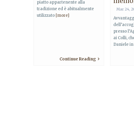
memo
piatto appartenente alla
tradizione ed è abitualmente
Mar 24, 2
utilizzato
[more]
Avvantagg
dell’accog
presso l’A
ai Colli, c
Daniele i
Continue Reading