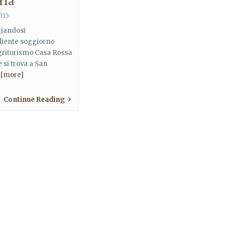
ria
015
iandosi
liente soggiorno
griturismo Casa Rossa
he si trova a San
n
[more]
Continue Reading