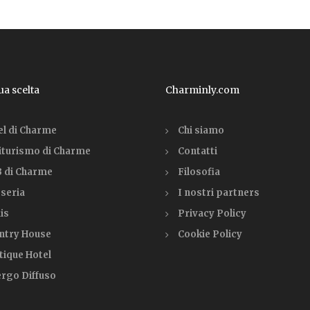
tua scelta
Charminly.com
el di Charme
Chi siamo
iturismo di Charme
Contatti
 di Charme
Filosofia
seria
I nostri partners
is
Privacy Policy
ntry House
Cookie Policy
tique Hotel
ergo Diffuso