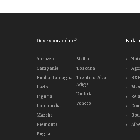
Dove vuoi andare?
Fai la 
Abruzzo
Sicilia
Hot
Campania
Toscana
Agr
Emilia-Romagna
Trentino-Alto
B&B
Adige
Lazio
Mas
Umbria
Liguria
Rela
Veneto
Lombardia
Cou
Marche
Bou
Piemonte
Alb
Puglia