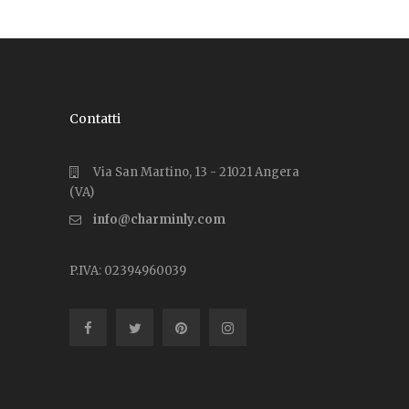
Contatti
Via San Martino, 13 - 21021 Angera
(VA)
info@charminly.com
P.IVA: 02394960039