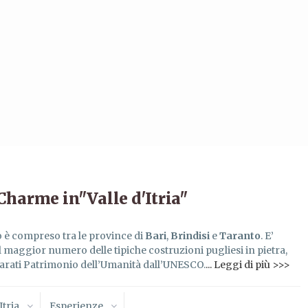
Charme in"Valle d'Itria"
rio è compreso tra le province di
Bari
,
Brindisi
e
Taranto
. E’
il maggior numero delle tipiche costruzioni pugliesi in pietra,
ichiarati Patrimonio dell’Umanità dall’UNESCO.
... Leggi di più >>>
Itria
Esperienze