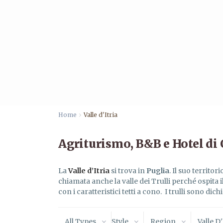
Home
Valle d'Itria
Agriturismo, B&B e Hotel di 
La
Valle d’Itria
si trova in
Puglia
. Il suo territo
chiamata anche la valle dei Trulli perché ospita 
con i caratteristici tetti a cono. I trulli sono d
All Types
Style
Region
Valle D'