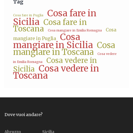
Tag
Cosa fare in
Cosa fare in Puglia
Sicilia
Cosa fare in
Toscana
Cosa
Cosa mangiare in Emilia Romagna
Cosa
mangiare in Puglia
mangiare in Sicilia
Cosa
mangiare in Toscana
Cosa vedere
Cosa vedere in
in Emilia Romagna
Cosa vedere in
Sicilia
Toscana
Dove vuoi andare?
Abruzzo
Sicilia