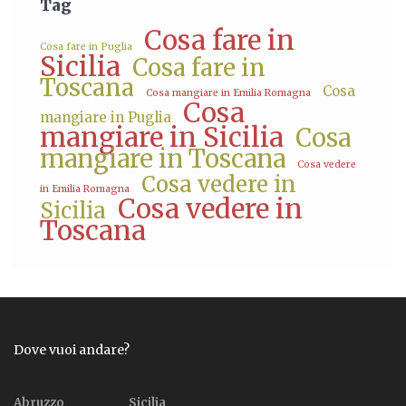
Tag
Cosa fare in
Cosa fare in Puglia
Sicilia
Cosa fare in
Toscana
Cosa
Cosa mangiare in Emilia Romagna
Cosa
mangiare in Puglia
mangiare in Sicilia
Cosa
mangiare in Toscana
Cosa vedere
Cosa vedere in
in Emilia Romagna
Cosa vedere in
Sicilia
Toscana
Dove vuoi andare?
Abruzzo
Sicilia