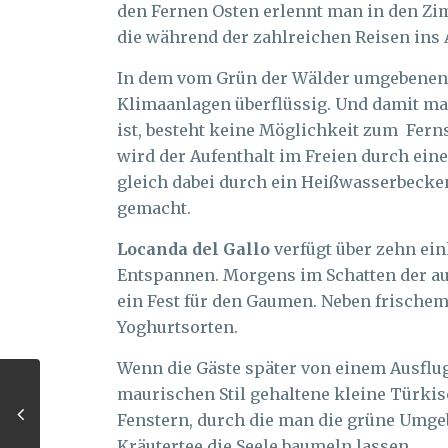
den Fernen Osten erlennt man in den Zi
die während der zahlreichen Reisen ins
In dem vom Grün der Wälder umgebenen 
Klimaanlagen überflüssig. Und damit man
ist, besteht keine Möglichkeit zum Fer
wird der Aufenthalt im Freien durch ei
gleich dabei durch ein Heißwasserbeck
gemacht.
Locanda del Gallo
verfügt über zehn e
Entspannen. Morgens im Schatten der au
ein Fest für den Gaumen. Neben frische
Yoghurtsorten.
Wenn die Gäste später von einem Ausflu
maurischen Stil gehaltene kleine Türki
Fenstern, durch die man die grüne Umg
Kräutertee die Seele baumeln lassen.