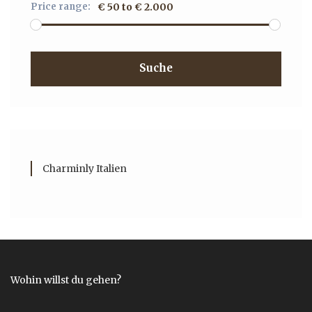
Price range:
€ 50 to € 2.000
Suche
Charminly Italien
Wohin willst du gehen?