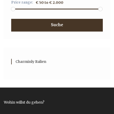
Price range:
€ 50 to € 2.000
Suche
Charminly Italien
Wohin willst du gehen?