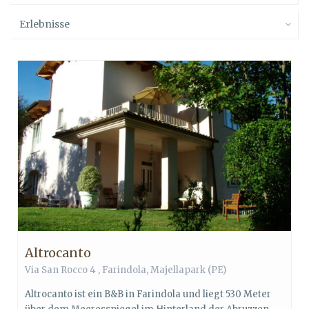
Erlebnisse
Altrocanto
Via San Rocco 4 ,
Farindola
,
Majellapark
(PE)
Altrocanto ist ein B&B in Farindola und liegt 530 Meter