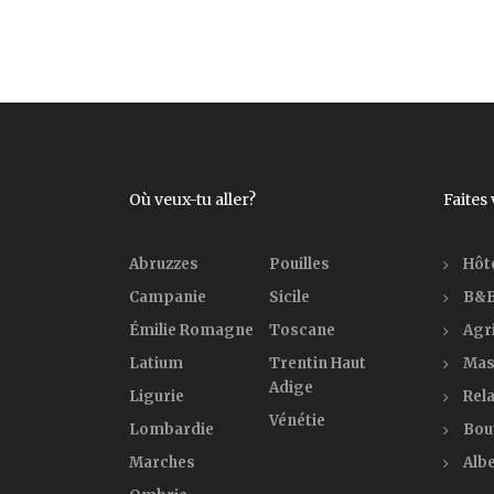
Où veux-tu aller?
Faites
Abruzzes
Pouilles
Hôt
Campanie
Sicile
B&B
Émilie Romagne
Toscane
Agr
Latium
Trentin Haut
Mas
Adige
Ligurie
Rela
Vénétie
Lombardie
Bou
Marches
Alb