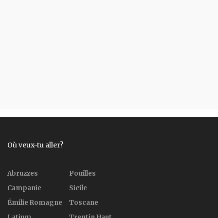
Où veux-tu aller?
Abruzzes
Pouilles
Campanie
Sicile
Émilie Romagne
Toscane
Latium
Trentin Haut