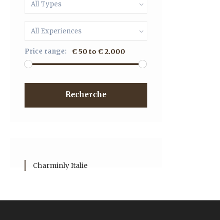
All Types
All Experiences
Price range:
€ 50 to € 2.000
Recherche
Charminly Italie