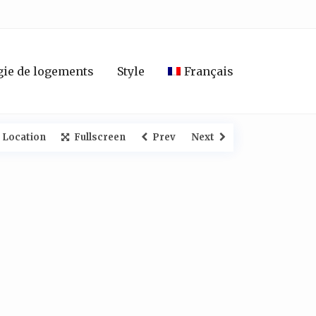
ie de logements
Style
Français
 Location
Fullscreen
Prev
Next